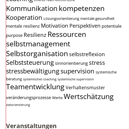
Inneres Team
komfortzone
kompetenzen
Kommunikation
Kooperation
Lösungsorientierung
mentale gesundheit
Motivation
Perspektiven
mentale resilienz
potentiale
Ressourcen
Resilienz
purpose
selbstmanagement
Selbstorganisation
selbstreflexion
Selbststeuerung
stress
sinnorientierung
stressbewältigung
supervision
systemische
beratung
systemisches coaching
systemische supervision
Teamentwicklung
Verhaltensmuster
Wertschätzung
veränderungsprozesse
Werte
zielorientierung
Veranstaltungen