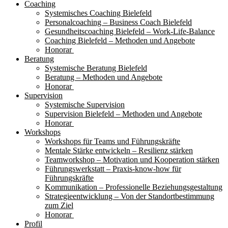
Coaching
Systemisches Coaching Bielefeld
Personalcoaching – Business Coach Bielefeld
Gesundheitscoaching Bielefeld – Work-Life-Balance
Coaching Bielefeld – Methoden und Angebote
Honorar
Beratung
Systemische Beratung Bielefeld
Beratung – Methoden und Angebote
Honorar
Supervision
Systemische Supervision
Supervision Bielefeld – Methoden und Angebote
Honorar
Workshops
Workshops für Teams und Führungskräfte
Mentale Stärke entwickeln – Resilienz stärken
Teamworkshop – Motivation und Kooperation stärken
Führungswerkstatt – Praxis-know-how für
Führungskräfte
Kommunikation – Professionelle Beziehungsgestaltung
Strategieentwicklung – Von der Standortbestimmung
zum Ziel
Honorar
Profil