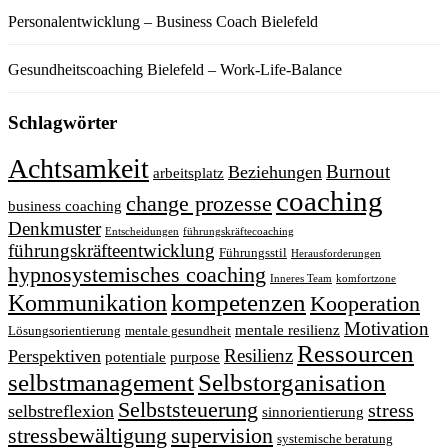
Personalentwicklung – Business Coach Bielefeld
Gesundheitscoaching Bielefeld – Work-Life-Balance
Schlagwörter
Achtsamkeit
Burnout
Beziehungen
arbeitsplatz
coaching
change prozesse
business coaching
Denkmuster
Entscheidungen
führungskräftecoaching
führungskräfteentwicklung
Führungsstil
Herausforderungen
hypnosystemisches coaching
Inneres Team
komfortzone
kompetenzen
Kommunikation
Kooperation
Motivation
mentale resilienz
Lösungsorientierung
mentale gesundheit
Ressourcen
Resilienz
Perspektiven
potentiale
purpose
Selbstorganisation
selbstmanagement
Selbststeuerung
stress
selbstreflexion
sinnorientierung
stressbewältigung
supervision
systemische beratung