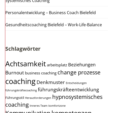
Systemisches Coaching
Personalentwicklung – Business Coach Bielefeld
Gesundheitscoaching Bielefeld – Work-Life-Balance
Schlagwörter
Achtsamkeit
Beziehungen
arbeitsplatz
change prozesse
Burnout
business coaching
coaching
Denkmuster
Entscheidungen
führungskräfteentwicklung
führungskräftecoaching
hypnosystemisches
Führungsstil
Herausforderungen
coaching
Inneres Team
komfortzone
kompetenzen
Kommunikation