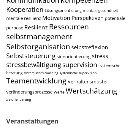
Kooperation
Lösungsorientierung
mentale gesundheit
Motivation
Perspektiven
mentale resilienz
potentiale
Ressourcen
Resilienz
purpose
selbstmanagement
Selbstorganisation
selbstreflexion
Selbststeuerung
stress
sinnorientierung
stressbewältigung
supervision
systemische
beratung
systemisches coaching
systemische supervision
Teamentwicklung
Verhaltensmuster
Wertschätzung
veränderungsprozesse
Werte
zielorientierung
Veranstaltungen