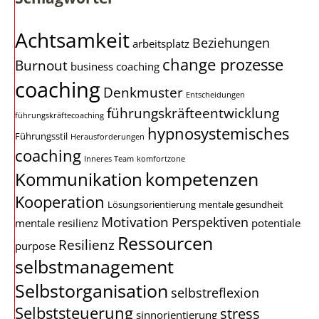
Achtsamkeit
Beziehungen
arbeitsplatz
change prozesse
Burnout
business coaching
coaching
Denkmuster
Entscheidungen
führungskräfteentwicklung
führungskräftecoaching
hypnosystemisches
Führungsstil
Herausforderungen
coaching
Inneres Team
komfortzone
kompetenzen
Kommunikation
Kooperation
Lösungsorientierung
mentale gesundheit
Motivation
Perspektiven
mentale resilienz
potentiale
Ressourcen
Resilienz
purpose
selbstmanagement
Selbstorganisation
selbstreflexion
Selbststeuerung
stress
sinnorientierung