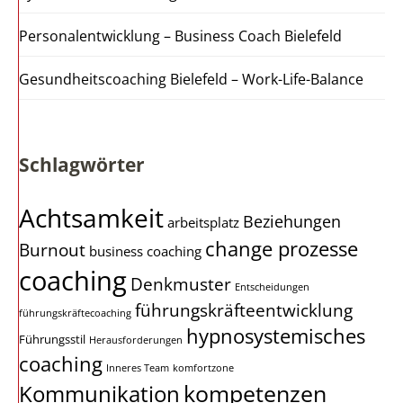
Personalentwicklung – Business Coach Bielefeld
Gesundheitscoaching Bielefeld – Work-Life-Balance
Schlagwörter
Achtsamkeit
Beziehungen
arbeitsplatz
change prozesse
Burnout
business coaching
coaching
Denkmuster
Entscheidungen
führungskräfteentwicklung
führungskräftecoaching
hypnosystemisches
Führungsstil
Herausforderungen
coaching
Inneres Team
komfortzone
kompetenzen
Kommunikation