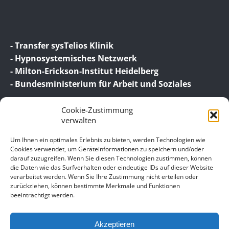
- Transfer sysTelios Klinik
- Hypnosystemisches Netzwerk
- Milton-Erickson-Institut Heidelberg
- Bundesministerium für Arbeit und Soziales
Cookie-Zustimmung
verwalten
Um Ihnen ein optimales Erlebnis zu bieten, werden Technologien wie
Cookies verwendet, um Geräteinformationen zu speichern und/oder
darauf zuzugreifen. Wenn Sie diesen Technologien zustimmen, können
© 2026 Birgit Wagner – Coaching | Beratung |
die Daten wie das Surfverhalten oder eindeutige IDs auf dieser Website
Supervision
verarbeitet werden. Wenn Sie Ihre Zustimmung nicht erteilen oder
zurückziehen, können bestimmte Merkmale und Funktionen
beeinträchtigt werden.
Unser Impressum
Datenschutz
Akzeptieren
Allgemeine Geschäftsbedingungen für meine