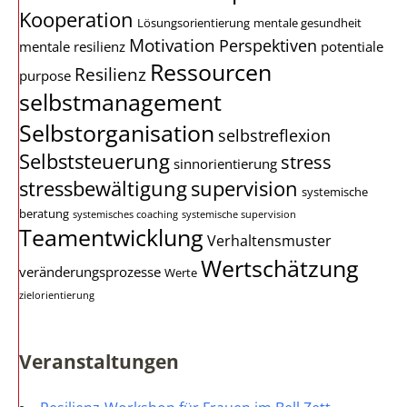
Kooperation
Lösungsorientierung
mentale gesundheit
Motivation
Perspektiven
mentale resilienz
potentiale
Ressourcen
Resilienz
purpose
selbstmanagement
Selbstorganisation
selbstreflexion
Selbststeuerung
stress
sinnorientierung
stressbewältigung
supervision
systemische
beratung
systemisches coaching
systemische supervision
Teamentwicklung
Verhaltensmuster
Wertschätzung
veränderungsprozesse
Werte
zielorientierung
Veranstaltungen