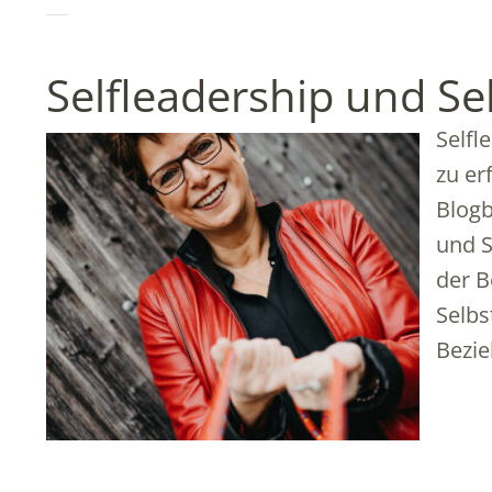
Selfleadership und Se
Selfl
zu er
Blogb
und S
der B
Selbs
Bezi