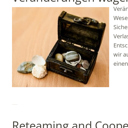
Verän
Wesen
Siche
Verla
Entsc
wir a
einen
Reteaming and Coope