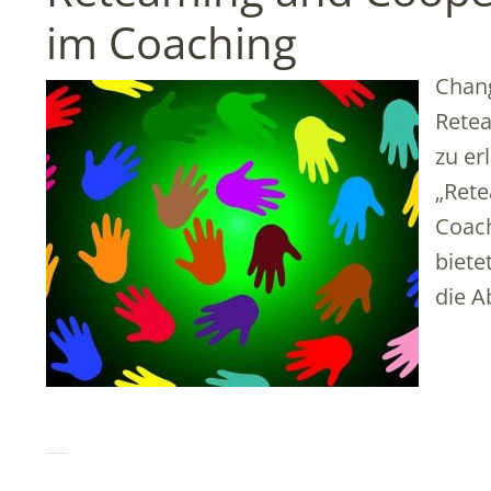
im Coaching
Chang
Retea
zu er
„Ret
Coach
biete
die A