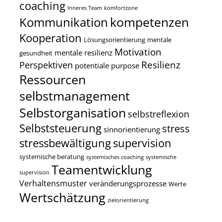
coaching
Inneres Team
komfortzone
kompetenzen
Kommunikation
Kooperation
Lösungsorientierung
mentale
Motivation
mentale resilienz
gesundheit
Resilienz
Perspektiven
potentiale
purpose
Ressourcen
selbstmanagement
Selbstorganisation
selbstreflexion
Selbststeuerung
stress
sinnorientierung
stressbewältigung
supervision
systemische beratung
systemisches coaching
systemische
Teamentwicklung
supervision
Verhaltensmuster
veränderungsprozesse
Werte
Wertschätzung
zielorientierung