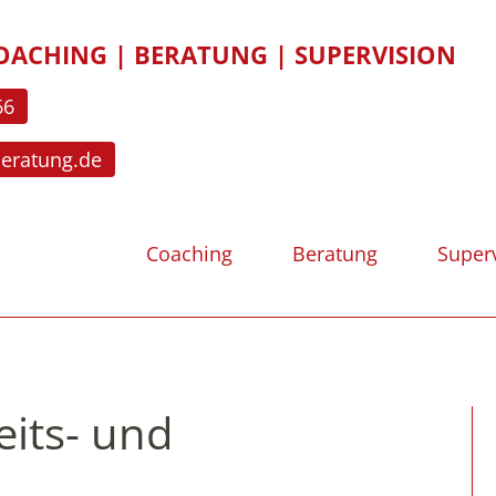
OACHING | BERATUNG | SUPERVISION
66
beratung.de
Coaching
Beratung
Super
eits- und