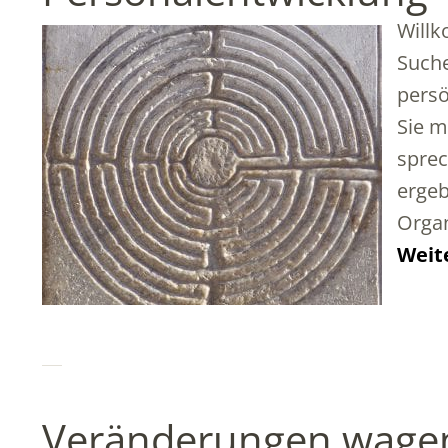
Willk
Suche
persö
Sie m
sprec
ergeb
Organ
Weit
Veränderungen wage