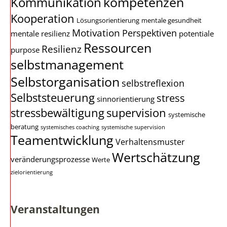
kompetenzen
Kommunikation
Kooperation
Lösungsorientierung
mentale gesundheit
Motivation
Perspektiven
mentale resilienz
potentiale
Ressourcen
Resilienz
purpose
selbstmanagement
Selbstorganisation
selbstreflexion
Selbststeuerung
stress
sinnorientierung
stressbewältigung
supervision
systemische
beratung
systemisches coaching
systemische supervision
Teamentwicklung
Verhaltensmuster
Wertschätzung
veränderungsprozesse
Werte
zielorientierung
Veranstaltungen