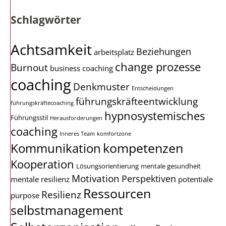
Schlagwörter
Achtsamkeit
Beziehungen
arbeitsplatz
change prozesse
Burnout
business coaching
coaching
Denkmuster
Entscheidungen
führungskräfteentwicklung
führungskräftecoaching
hypnosystemisches
Führungsstil
Herausforderungen
coaching
Inneres Team
komfortzone
kompetenzen
Kommunikation
Kooperation
Lösungsorientierung
mentale gesundheit
Motivation
Perspektiven
mentale resilienz
potentiale
Ressourcen
Resilienz
purpose
selbstmanagement