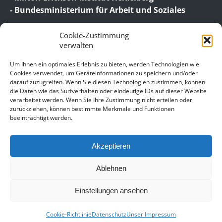
- Bundesministerium für Arbeit und Soziales
Cookie-Zustimmung
verwalten
Um Ihnen ein optimales Erlebnis zu bieten, werden Technologien wie
Cookies verwendet, um Geräteinformationen zu speichern und/oder
darauf zuzugreifen. Wenn Sie diesen Technologien zustimmen, können
© 2026 Birgit Wagner – Coaching | Beratung |
die Daten wie das Surfverhalten oder eindeutige IDs auf dieser Website
Supervision
verarbeitet werden. Wenn Sie Ihre Zustimmung nicht erteilen oder
zurückziehen, können bestimmte Merkmale und Funktionen
beeinträchtigt werden.
Unser Impressum
Datenschutz
Akzeptieren
Allgemeine Geschäftsbedingungen für meine
Leistungen – Coaching, Beratung, Supervision,
Ablehnen
Workshop, Seminar und Moderation
Kontaktieren Sie mich
Einstellungen ansehen
Cookie-Richtlinie (EU)
Cookie-Richtlinie
Datenschutz
Unser Impressum