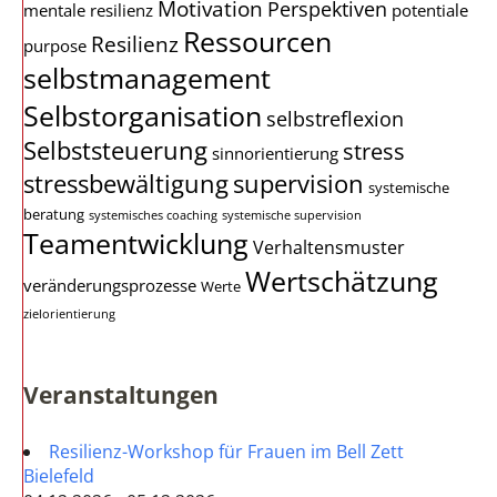
Motivation
Perspektiven
mentale resilienz
potentiale
Ressourcen
Resilienz
purpose
selbstmanagement
Selbstorganisation
selbstreflexion
Selbststeuerung
stress
sinnorientierung
stressbewältigung
supervision
systemische
beratung
systemisches coaching
systemische supervision
Teamentwicklung
Verhaltensmuster
Wertschätzung
veränderungsprozesse
Werte
zielorientierung
Veranstaltungen
Resilienz-Workshop für Frauen im Bell Zett
Bielefeld