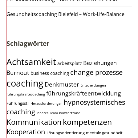
Gesundheitscoaching Bielefeld – Work-Life-Balance
Schlagwörter
Achtsamkeit
Beziehungen
arbeitsplatz
change prozesse
Burnout
business coaching
coaching
Denkmuster
Entscheidungen
führungskräfteentwicklung
führungskräftecoaching
hypnosystemisches
Führungsstil
Herausforderungen
coaching
Inneres Team
komfortzone
kompetenzen
Kommunikation
Kooperation
Lösungsorientierung
mentale gesundheit