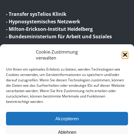
- Transfer sysTelios Klinik
- Hypnosystemisches Netzwerk
- Milton-Erickson-Institut Heidelberg
- Bundesministerium für Arbeit und Soziales
Cookie-Zustimmung
verwalten
Um Ihnen ein optimales Erlebnis zu bieten, werden Technologien wie
Cookies verwendet, um Geräteinformationen zu speichern und/oder
darauf zuzugreifen. Wenn Sie diesen Technologien zustimmen, können
© 2026 Birgit Wagner – Coaching | Beratung |
die Daten wie das Surfverhalten oder eindeutige IDs auf dieser Website
Supervision
verarbeitet werden. Wenn Sie Ihre Zustimmung nicht erteilen oder
zurückziehen, können bestimmte Merkmale und Funktionen
beeinträchtigt werden.
Unser Impressum
Datenschutz
Akzeptieren
Allgemeine Geschäftsbedingungen für meine
Leistungen – Coaching, Beratung, Supervision,
Ablehnen