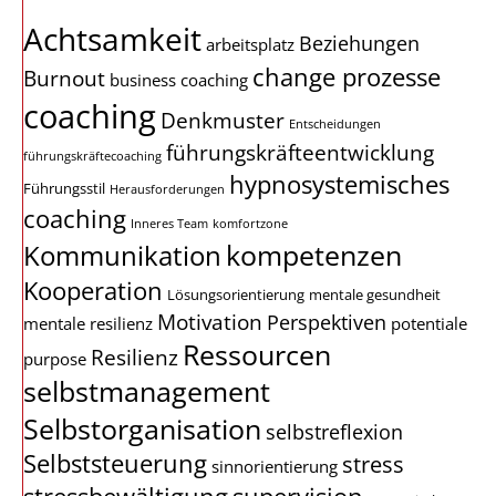
Achtsamkeit
Beziehungen
arbeitsplatz
change prozesse
Burnout
business coaching
coaching
Denkmuster
Entscheidungen
führungskräfteentwicklung
führungskräftecoaching
hypnosystemisches
Führungsstil
Herausforderungen
coaching
Inneres Team
komfortzone
kompetenzen
Kommunikation
Kooperation
Lösungsorientierung
mentale gesundheit
Motivation
Perspektiven
mentale resilienz
potentiale
Ressourcen
Resilienz
purpose
selbstmanagement
Selbstorganisation
selbstreflexion
Selbststeuerung
stress
sinnorientierung