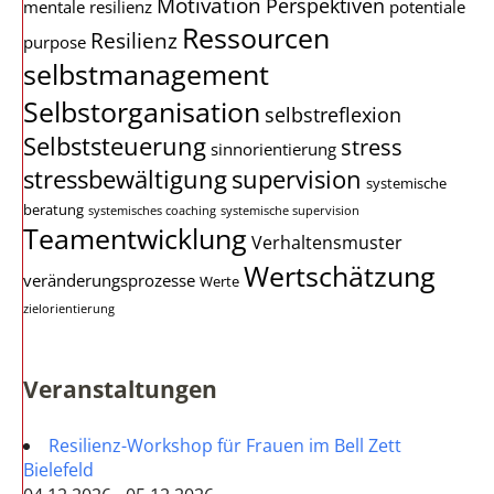
Motivation
Perspektiven
mentale resilienz
potentiale
Ressourcen
Resilienz
purpose
selbstmanagement
Selbstorganisation
selbstreflexion
Selbststeuerung
stress
sinnorientierung
stressbewältigung
supervision
systemische
beratung
systemisches coaching
systemische supervision
Teamentwicklung
Verhaltensmuster
Wertschätzung
veränderungsprozesse
Werte
zielorientierung
Veranstaltungen
Resilienz-Workshop für Frauen im Bell Zett
Bielefeld