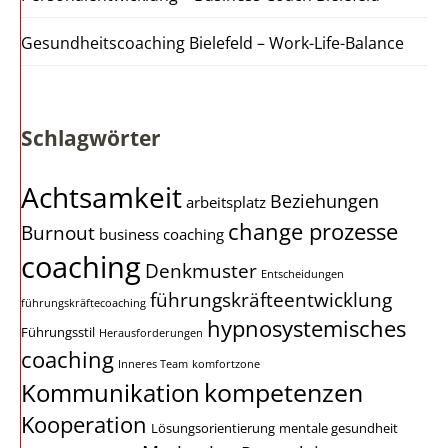
Gesundheitscoaching Bielefeld – Work-Life-Balance
Schlagwörter
Achtsamkeit
Beziehungen
arbeitsplatz
change prozesse
Burnout
business coaching
coaching
Denkmuster
Entscheidungen
führungskräfteentwicklung
führungskräftecoaching
hypnosystemisches
Führungsstil
Herausforderungen
coaching
Inneres Team
komfortzone
kompetenzen
Kommunikation
Kooperation
Lösungsorientierung
mentale gesundheit