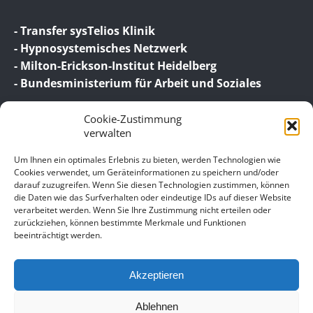
- Transfer sysTelios Klinik
- Hypnosystemisches Netzwerk
- Milton-Erickson-Institut Heidelberg
- Bundesministerium für Arbeit und Soziales
Cookie-Zustimmung
verwalten
Um Ihnen ein optimales Erlebnis zu bieten, werden Technologien wie
Cookies verwendet, um Geräteinformationen zu speichern und/oder
darauf zuzugreifen. Wenn Sie diesen Technologien zustimmen, können
© 2026 Birgit Wagner – Coaching | Beratung |
die Daten wie das Surfverhalten oder eindeutige IDs auf dieser Website
Supervision
verarbeitet werden. Wenn Sie Ihre Zustimmung nicht erteilen oder
zurückziehen, können bestimmte Merkmale und Funktionen
beeinträchtigt werden.
Unser Impressum
Datenschutz
Akzeptieren
Allgemeine Geschäftsbedingungen für meine
Leistungen – Coaching, Beratung, Supervision,
Ablehnen