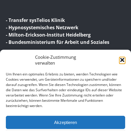
- Transfer sysTelios Klinik
- Hypnosystemisches Netzwerk
- Milton-Erickson-Institut Heidelberg
- Bundesministerium für Arbeit und Soziales
Cookie-Zustimmung
verwalten
Um Ihnen ein optimales Erlebnis zu bieten, werden Technologien wie
Cookies verwendet, um Geräteinformationen zu speichern und/oder
darauf zuzugreifen. Wenn Sie diesen Technologien zustimmen, können
© 2026 Birgit Wagner – Coaching | Beratung |
die Daten wie das Surfverhalten oder eindeutige IDs auf dieser Website
Supervision
verarbeitet werden. Wenn Sie Ihre Zustimmung nicht erteilen oder
zurückziehen, können bestimmte Merkmale und Funktionen
beeinträchtigt werden.
Unser Impressum
Datenschutz
Akzeptieren
Allgemeine Geschäftsbedingungen für meine