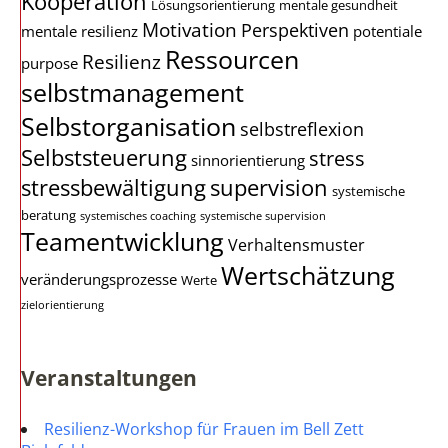
Kooperation
Lösungsorientierung
mentale gesundheit
Motivation
Perspektiven
mentale resilienz
potentiale
Ressourcen
Resilienz
purpose
selbstmanagement
Selbstorganisation
selbstreflexion
Selbststeuerung
stress
sinnorientierung
stressbewältigung
supervision
systemische
beratung
systemisches coaching
systemische supervision
Teamentwicklung
Verhaltensmuster
Wertschätzung
veränderungsprozesse
Werte
zielorientierung
Veranstaltungen
Resilienz-Workshop für Frauen im Bell Zett