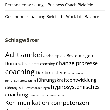
Personalentwicklung – Business Coach Bielefeld
Gesundheitscoaching Bielefeld – Work-Life-Balance
Schlagwörter
Achtsamkeit
Beziehungen
arbeitsplatz
change prozesse
Burnout
business coaching
coaching
Denkmuster
Entscheidungen
führungskräfteentwicklung
führungskräftecoaching
hypnosystemisches
Führungsstil
Herausforderungen
coaching
Inneres Team
komfortzone
kompetenzen
Kommunikation