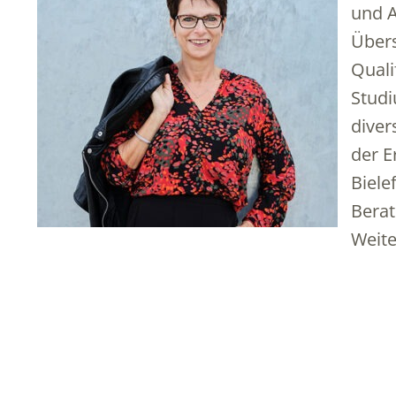
und A
Übers
Quali
Studi
diver
der E
Biele
Berat
Weit