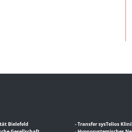
tät Bielefeld
- Transfer sysTelios Klin
sche Gesellschaft
- Hypnosystemisches N