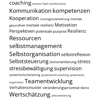
coaching
Inneres Team
komfortzone
kompetenzen
Kommunikation
Kooperation
Lösungsorientierung
mentale
Motivation
mentale resilienz
gesundheit
Resilienz
Perspektiven
potentiale
purpose
Ressourcen
selbstmanagement
Selbstorganisation
selbstreflexion
Selbststeuerung
stress
sinnorientierung
stressbewältigung
supervision
systemische beratung
systemisches coaching
systemische
Teamentwicklung
supervision
Verhaltensmuster
veränderungsprozesse
Werte
Wertschätzung
zielorientierung