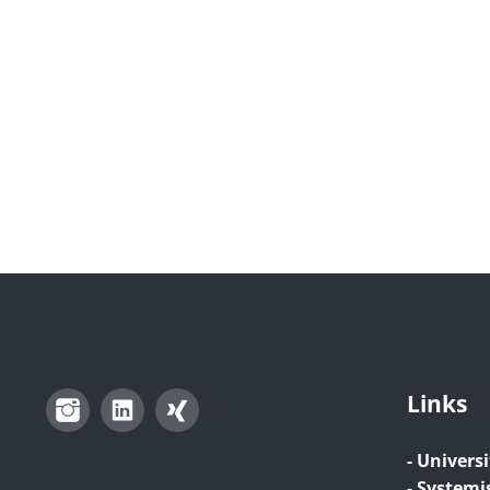
Links
Instagram
LinkedIn
Xing
- Universi
- Systemi