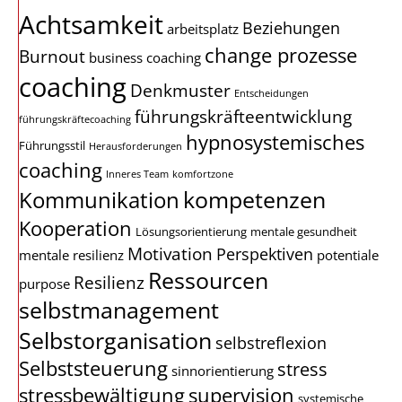
Achtsamkeit
Beziehungen
arbeitsplatz
change prozesse
Burnout
business coaching
coaching
Denkmuster
Entscheidungen
führungskräfteentwicklung
führungskräftecoaching
hypnosystemisches
Führungsstil
Herausforderungen
coaching
Inneres Team
komfortzone
kompetenzen
Kommunikation
Kooperation
Lösungsorientierung
mentale gesundheit
Motivation
Perspektiven
mentale resilienz
potentiale
Ressourcen
Resilienz
purpose
selbstmanagement
Selbstorganisation
selbstreflexion
Selbststeuerung
stress
sinnorientierung
stressbewältigung
supervision
systemische