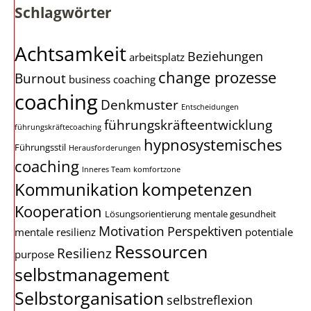
Schlagwörter
Achtsamkeit
Beziehungen
arbeitsplatz
change prozesse
Burnout
business coaching
coaching
Denkmuster
Entscheidungen
führungskräfteentwicklung
führungskräftecoaching
hypnosystemisches
Führungsstil
Herausforderungen
coaching
Inneres Team
komfortzone
kompetenzen
Kommunikation
Kooperation
Lösungsorientierung
mentale gesundheit
Motivation
Perspektiven
mentale resilienz
potentiale
Ressourcen
Resilienz
purpose
selbstmanagement
Selbstorganisation
selbstreflexion