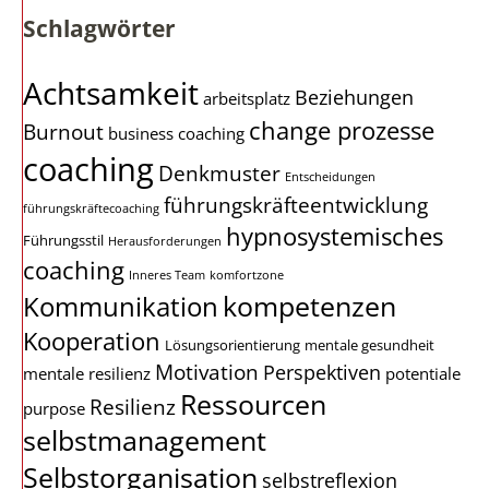
Schlagwörter
Achtsamkeit
Beziehungen
arbeitsplatz
change prozesse
Burnout
business coaching
coaching
Denkmuster
Entscheidungen
führungskräfteentwicklung
führungskräftecoaching
hypnosystemisches
Führungsstil
Herausforderungen
coaching
Inneres Team
komfortzone
kompetenzen
Kommunikation
Kooperation
Lösungsorientierung
mentale gesundheit
Motivation
Perspektiven
mentale resilienz
potentiale
Ressourcen
Resilienz
purpose
selbstmanagement
Selbstorganisation
selbstreflexion