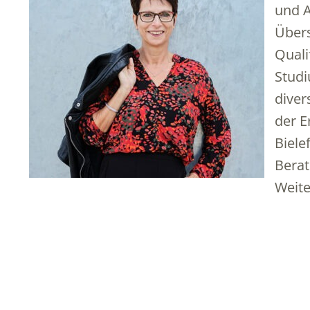
und A
Übers
Quali
Studi
diver
der E
Biele
Berat
Weit