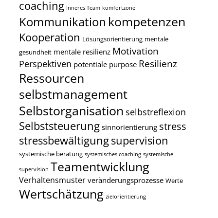
coaching
Inneres Team
komfortzone
kompetenzen
Kommunikation
Kooperation
Lösungsorientierung
mentale
Motivation
mentale resilienz
gesundheit
Resilienz
Perspektiven
potentiale
purpose
Ressourcen
selbstmanagement
Selbstorganisation
selbstreflexion
Selbststeuerung
stress
sinnorientierung
stressbewältigung
supervision
systemische beratung
systemisches coaching
systemische
Teamentwicklung
supervision
Verhaltensmuster
veränderungsprozesse
Werte
Wertschätzung
zielorientierung