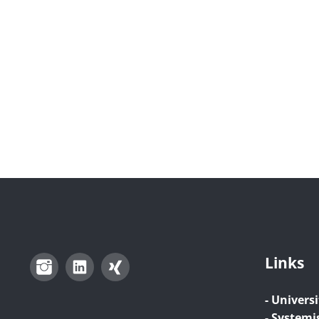
Links
Instagram
LinkedIn
Xing
- Universi
- Systemi