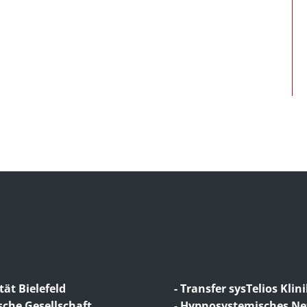
tät Bielefeld
- Transfer sysTelios Klin
sche Gesellschaft
- Hypnosystemisches N