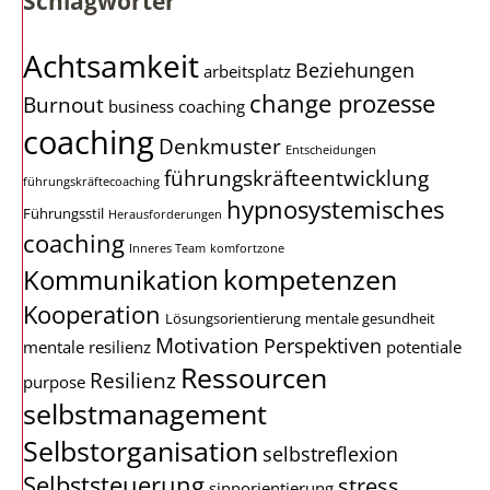
Schlagwörter
Achtsamkeit
Beziehungen
arbeitsplatz
change prozesse
Burnout
business coaching
coaching
Denkmuster
Entscheidungen
führungskräfteentwicklung
führungskräftecoaching
hypnosystemisches
Führungsstil
Herausforderungen
coaching
Inneres Team
komfortzone
kompetenzen
Kommunikation
Kooperation
Lösungsorientierung
mentale gesundheit
Motivation
Perspektiven
mentale resilienz
potentiale
Ressourcen
Resilienz
purpose
selbstmanagement
Selbstorganisation
selbstreflexion
Selbststeuerung
stress
sinnorientierung