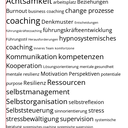
Achtsamkeit
Beziehungen
arbeitsplatz
change prozesse
Burnout
business coaching
coaching
Denkmuster
Entscheidungen
führungskräfteentwicklung
führungskräftecoaching
hypnosystemisches
Führungsstil
Herausforderungen
coaching
Inneres Team
komfortzone
kompetenzen
Kommunikation
Kooperation
Lösungsorientierung
mentale gesundheit
Motivation
Perspektiven
mentale resilienz
potentiale
Ressourcen
Resilienz
purpose
selbstmanagement
Selbstorganisation
selbstreflexion
Selbststeuerung
stress
sinnorientierung
stressbewältigung
supervision
systemische
beratung
systemisches coaching
systemische supervision