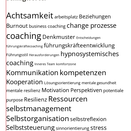
Achtsamkeit
Beziehungen
arbeitsplatz
change prozesse
Burnout
business coaching
coaching
Denkmuster
Entscheidungen
führungskräfteentwicklung
führungskräftecoaching
hypnosystemisches
Führungsstil
Herausforderungen
coaching
Inneres Team
komfortzone
kompetenzen
Kommunikation
Kooperation
Lösungsorientierung
mentale gesundheit
Motivation
Perspektiven
mentale resilienz
potentiale
Ressourcen
Resilienz
purpose
selbstmanagement
Selbstorganisation
selbstreflexion
Selbststeuerung
stress
sinnorientierung