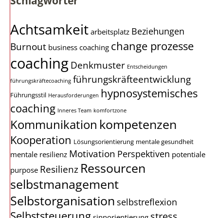
Schlagwörter
Achtsamkeit
Beziehungen
arbeitsplatz
change prozesse
Burnout
business coaching
coaching
Denkmuster
Entscheidungen
führungskräfteentwicklung
führungskräftecoaching
hypnosystemisches
Führungsstil
Herausforderungen
coaching
Inneres Team
komfortzone
kompetenzen
Kommunikation
Kooperation
Lösungsorientierung
mentale gesundheit
Motivation
Perspektiven
mentale resilienz
potentiale
Ressourcen
Resilienz
purpose
selbstmanagement
Selbstorganisation
selbstreflexion
Selbststeuerung
stress
sinnorientierung