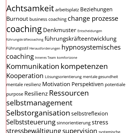
Achtsamkeit
Beziehungen
arbeitsplatz
change prozesse
Burnout
business coaching
coaching
Denkmuster
Entscheidungen
führungskräfteentwicklung
führungskräftecoaching
hypnosystemisches
Führungsstil
Herausforderungen
coaching
Inneres Team
komfortzone
kompetenzen
Kommunikation
Kooperation
Lösungsorientierung
mentale gesundheit
Motivation
Perspektiven
mentale resilienz
potentiale
Ressourcen
Resilienz
purpose
selbstmanagement
Selbstorganisation
selbstreflexion
Selbststeuerung
stress
sinnorientierung
stressbewältigung
supervision
systemische