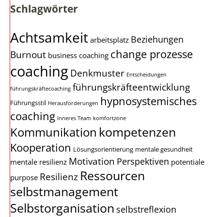
Schlagwörter
Achtsamkeit
Beziehungen
arbeitsplatz
change prozesse
Burnout
business coaching
coaching
Denkmuster
Entscheidungen
führungskräfteentwicklung
führungskräftecoaching
hypnosystemisches
Führungsstil
Herausforderungen
coaching
Inneres Team
komfortzone
kompetenzen
Kommunikation
Kooperation
Lösungsorientierung
mentale gesundheit
Motivation
Perspektiven
mentale resilienz
potentiale
Ressourcen
Resilienz
purpose
selbstmanagement
Selbstorganisation
selbstreflexion