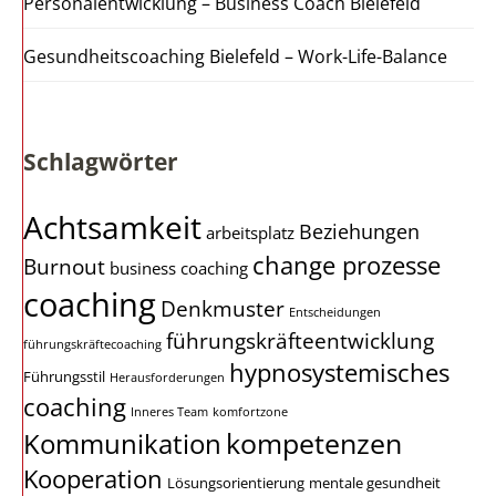
Personalentwicklung – Business Coach Bielefeld
Gesundheitscoaching Bielefeld – Work-Life-Balance
Schlagwörter
Achtsamkeit
Beziehungen
arbeitsplatz
change prozesse
Burnout
business coaching
coaching
Denkmuster
Entscheidungen
führungskräfteentwicklung
führungskräftecoaching
hypnosystemisches
Führungsstil
Herausforderungen
coaching
Inneres Team
komfortzone
kompetenzen
Kommunikation
Kooperation
Lösungsorientierung
mentale gesundheit