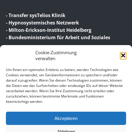
- Transfer sysTelios Klinik
- Hypnosystemisches Netzwerk
- Milton-Erickson-Institut Heidelberg
- Bundesministerium für Arbeit und Soziales
Cookie-Zustimmung
verwalten
Um Ihnen ein optimales Erlebnis zu bieten, werden Technologien wie
Cookies verwendet, um Geräteinformationen zu speichern und/oder
darauf zuzugreifen. Wenn Sie diesen Technologien zustimmen, können
© 2026 Birgit Wagner – Coaching | Beratung |
die Daten wie das Surfverhalten oder eindeutige IDs auf dieser Website
Supervision
verarbeitet werden. Wenn Sie Ihre Zustimmung nicht erteilen oder
zurückziehen, können bestimmte Merkmale und Funktionen
beeinträchtigt werden.
Unser Impressum
Datenschutz
Akzeptieren
Allgemeine Geschäftsbedingungen für meine
Leistungen – Coaching, Beratung, Supervision,
Ablehnen