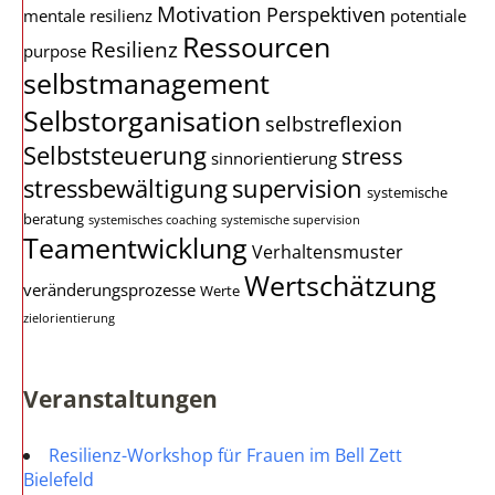
Motivation
Perspektiven
mentale resilienz
potentiale
Ressourcen
Resilienz
purpose
selbstmanagement
Selbstorganisation
selbstreflexion
Selbststeuerung
stress
sinnorientierung
stressbewältigung
supervision
systemische
beratung
systemisches coaching
systemische supervision
Teamentwicklung
Verhaltensmuster
Wertschätzung
veränderungsprozesse
Werte
zielorientierung
Veranstaltungen
Resilienz-Workshop für Frauen im Bell Zett
Bielefeld