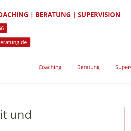
OACHING | BERATUNG | SUPERVISION
66
beratung.de
Coaching
Beratung
Super
it und