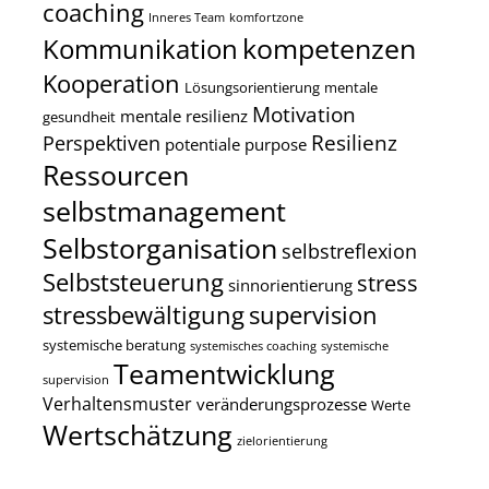
coaching
Inneres Team
komfortzone
kompetenzen
Kommunikation
Kooperation
Lösungsorientierung
mentale
Motivation
mentale resilienz
gesundheit
Resilienz
Perspektiven
potentiale
purpose
Ressourcen
selbstmanagement
Selbstorganisation
selbstreflexion
Selbststeuerung
stress
sinnorientierung
stressbewältigung
supervision
systemische beratung
systemisches coaching
systemische
Teamentwicklung
supervision
Verhaltensmuster
veränderungsprozesse
Werte
Wertschätzung
zielorientierung