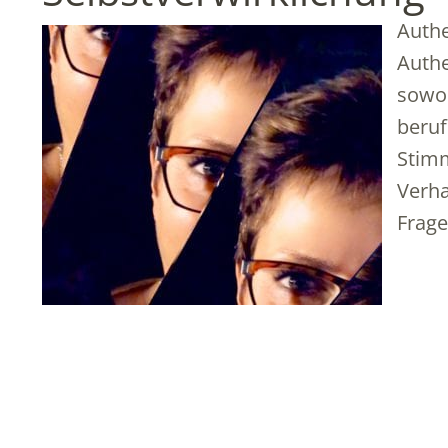
Authe
Authe
sowoh
beruf
Stimm
Verha
Frag