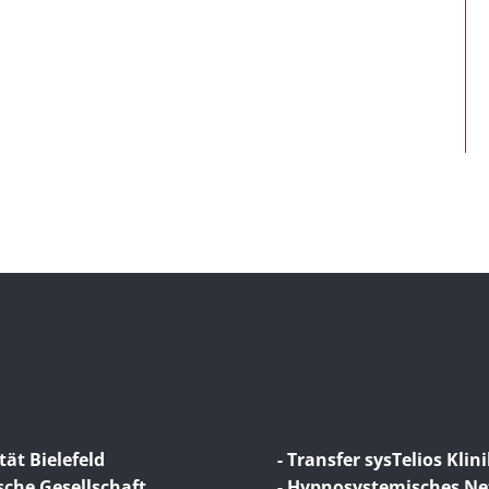
tät Bielefeld
- Transfer sysTelios Klin
sche Gesellschaft
- Hypnosystemisches N