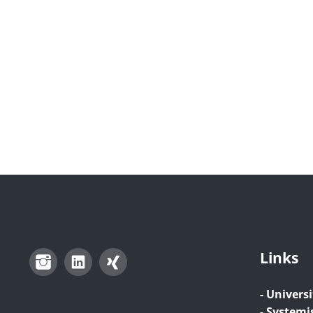
Links
Instagram
LinkedIn
Xing
- Universi
- Systemi