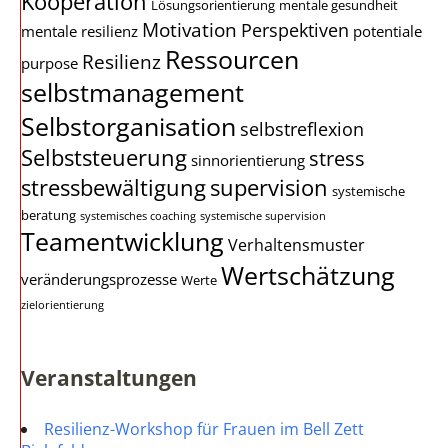
Kooperation
Lösungsorientierung
mentale gesundheit
Motivation
Perspektiven
mentale resilienz
potentiale
Ressourcen
Resilienz
purpose
selbstmanagement
Selbstorganisation
selbstreflexion
Selbststeuerung
stress
sinnorientierung
stressbewältigung
supervision
systemische
beratung
systemisches coaching
systemische supervision
Teamentwicklung
Verhaltensmuster
Wertschätzung
veränderungsprozesse
Werte
zielorientierung
Veranstaltungen
Resilienz-Workshop für Frauen im Bell Zett