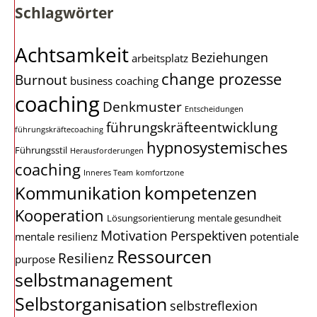
Schlagwörter
Achtsamkeit
Beziehungen
arbeitsplatz
change prozesse
Burnout
business coaching
coaching
Denkmuster
Entscheidungen
führungskräfteentwicklung
führungskräftecoaching
hypnosystemisches
Führungsstil
Herausforderungen
coaching
Inneres Team
komfortzone
kompetenzen
Kommunikation
Kooperation
Lösungsorientierung
mentale gesundheit
Motivation
Perspektiven
mentale resilienz
potentiale
Ressourcen
Resilienz
purpose
selbstmanagement
Selbstorganisation
selbstreflexion