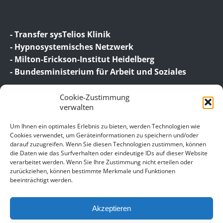
- Transfer sysTelios Klinik
- Hypnosystemisches Netzwerk
- Milton-Erickson-Institut Heidelberg
- Bundesministerium für Arbeit und Soziales
Cookie-Zustimmung
verwalten
Um Ihnen ein optimales Erlebnis zu bieten, werden Technologien wie
Cookies verwendet, um Geräteinformationen zu speichern und/oder
darauf zuzugreifen. Wenn Sie diesen Technologien zustimmen, können
© 2026 Birgit Wagner – Coaching | Beratung |
die Daten wie das Surfverhalten oder eindeutige IDs auf dieser Website
Supervision
verarbeitet werden. Wenn Sie Ihre Zustimmung nicht erteilen oder
zurückziehen, können bestimmte Merkmale und Funktionen
beeinträchtigt werden.
Unser Impressum
Datenschutz
Akzeptieren
Allgemeine Geschäftsbedingungen für meine