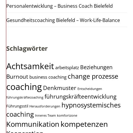
Personalentwicklung – Business Coach Bielefeld
Gesundheitscoaching Bielefeld – Work-Life-Balance
Schlagwörter
Achtsamkeit
Beziehungen
arbeitsplatz
change prozesse
Burnout
business coaching
coaching
Denkmuster
Entscheidungen
führungskräfteentwicklung
führungskräftecoaching
hypnosystemisches
Führungsstil
Herausforderungen
coaching
Inneres Team
komfortzone
kompetenzen
Kommunikation