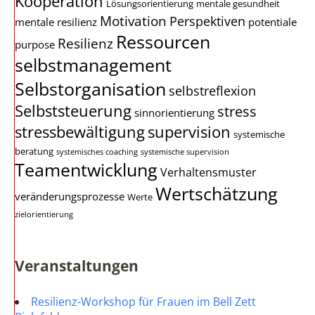
Kooperation
Lösungsorientierung
mentale gesundheit
Motivation
Perspektiven
mentale resilienz
potentiale
Ressourcen
Resilienz
purpose
selbstmanagement
Selbstorganisation
selbstreflexion
Selbststeuerung
stress
sinnorientierung
stressbewältigung
supervision
systemische
beratung
systemisches coaching
systemische supervision
Teamentwicklung
Verhaltensmuster
Wertschätzung
veränderungsprozesse
Werte
zielorientierung
Veranstaltungen
Resilienz-Workshop für Frauen im Bell Zett