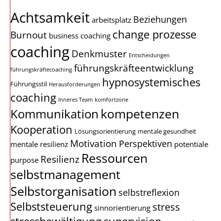
Achtsamkeit
Beziehungen
arbeitsplatz
change prozesse
Burnout
business coaching
coaching
Denkmuster
Entscheidungen
führungskräfteentwicklung
führungskräftecoaching
hypnosystemisches
Führungsstil
Herausforderungen
coaching
Inneres Team
komfortzone
kompetenzen
Kommunikation
Kooperation
Lösungsorientierung
mentale gesundheit
Motivation
Perspektiven
mentale resilienz
potentiale
Ressourcen
Resilienz
purpose
selbstmanagement
Selbstorganisation
selbstreflexion
Selbststeuerung
stress
sinnorientierung