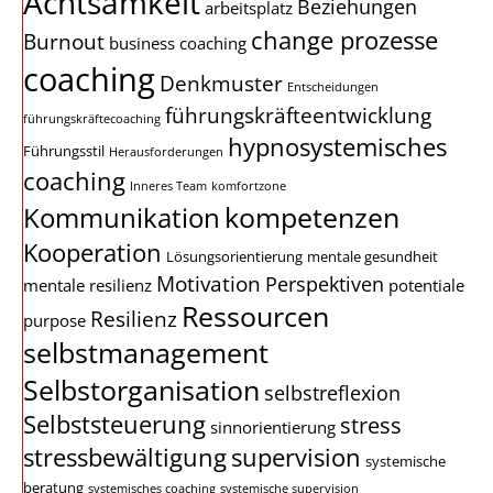
Achtsamkeit
Beziehungen
arbeitsplatz
change prozesse
Burnout
business coaching
coaching
Denkmuster
Entscheidungen
führungskräfteentwicklung
führungskräftecoaching
hypnosystemisches
Führungsstil
Herausforderungen
coaching
Inneres Team
komfortzone
kompetenzen
Kommunikation
Kooperation
Lösungsorientierung
mentale gesundheit
Motivation
Perspektiven
mentale resilienz
potentiale
Ressourcen
Resilienz
purpose
selbstmanagement
Selbstorganisation
selbstreflexion
Selbststeuerung
stress
sinnorientierung
stressbewältigung
supervision
systemische
beratung
systemisches coaching
systemische supervision