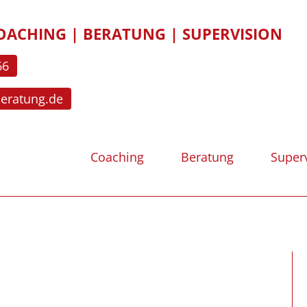
OACHING | BERATUNG | SUPERVISION
66
beratung.de
Coaching
Beratung
Super