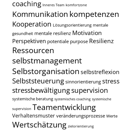
coaching
Inneres Team
komfortzone
kompetenzen
Kommunikation
Kooperation
Lösungsorientierung
mentale
Motivation
mentale resilienz
gesundheit
Resilienz
Perspektiven
potentiale
purpose
Ressourcen
selbstmanagement
Selbstorganisation
selbstreflexion
Selbststeuerung
stress
sinnorientierung
stressbewältigung
supervision
systemische beratung
systemisches coaching
systemische
Teamentwicklung
supervision
Verhaltensmuster
veränderungsprozesse
Werte
Wertschätzung
zielorientierung