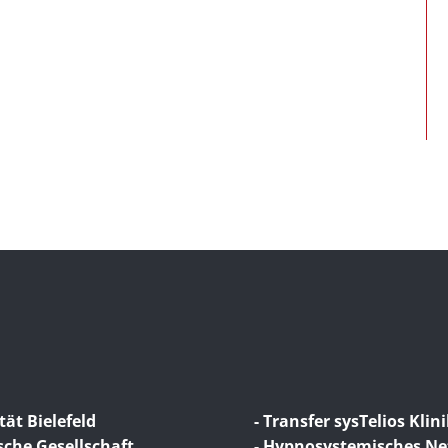
tät Bielefeld
- Transfer sysTelios Klin
sche Gesellschaft
- Hypnosystemisches N