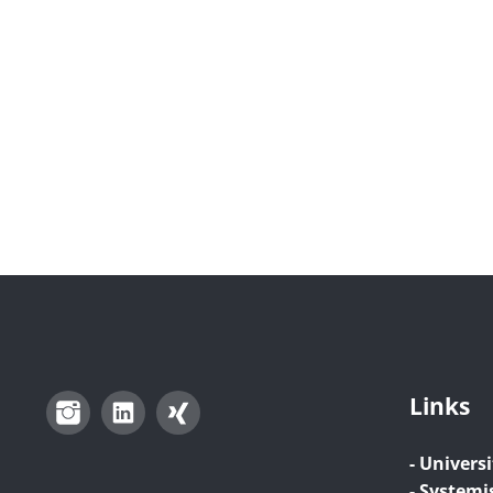
Links
Instagram
LinkedIn
Xing
- Universi
- Systemi