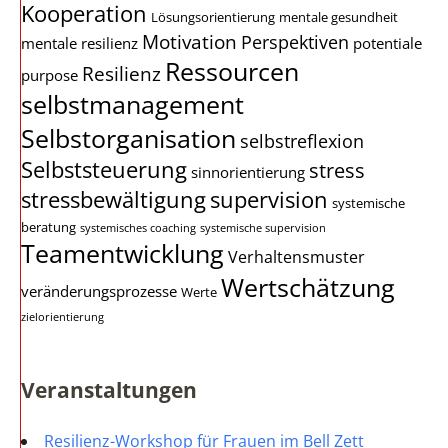
Kooperation
Lösungsorientierung
mentale gesundheit
Motivation
Perspektiven
mentale resilienz
potentiale
Ressourcen
Resilienz
purpose
selbstmanagement
Selbstorganisation
selbstreflexion
Selbststeuerung
stress
sinnorientierung
stressbewältigung
supervision
systemische
beratung
systemisches coaching
systemische supervision
Teamentwicklung
Verhaltensmuster
Wertschätzung
veränderungsprozesse
Werte
zielorientierung
Veranstaltungen
Resilienz-Workshop für Frauen im Bell Zett