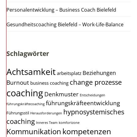
Personalentwicklung – Business Coach Bielefeld
Gesundheitscoaching Bielefeld – Work-Life-Balance
Schlagwörter
Achtsamkeit
Beziehungen
arbeitsplatz
change prozesse
Burnout
business coaching
coaching
Denkmuster
Entscheidungen
führungskräfteentwicklung
führungskräftecoaching
hypnosystemisches
Führungsstil
Herausforderungen
coaching
Inneres Team
komfortzone
kompetenzen
Kommunikation