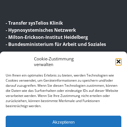
- Transfer sysTelios Klinik
- Hypnosystemisches Netzwerk
- Milton-Erickson-Institut Heidelberg
- Bundesministerium für Arbeit und Soziales
Cookie-Zustimmung
verwalten
Um Ihnen ein optimales Erlebnis zu bieten, werden Technologien wie
Cookies verwendet, um Geräteinformationen zu speichern und/oder
darauf zuzugreifen. Wenn Sie diesen Technologien zustimmen, können
© 2026 Birgit Wagner – Coaching | Beratung |
die Daten wie das Surfverhalten oder eindeutige IDs auf dieser Website
Supervision
verarbeitet werden. Wenn Sie Ihre Zustimmung nicht erteilen oder
zurückziehen, können bestimmte Merkmale und Funktionen
beeinträchtigt werden.
Unser Impressum
Datenschutz
Akzeptieren
Allgemeine Geschäftsbedingungen für meine