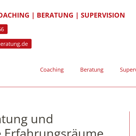
OACHING | BERATUNG | SUPERVISION
66
beratung.de
Coaching
Beratung
Super
atung und
le Erfahrungsräume