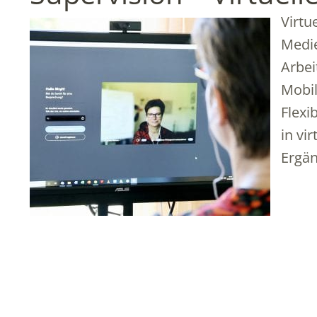
Virtu
Medie
Arbei
Mobil
Flexi
in vi
Ergä