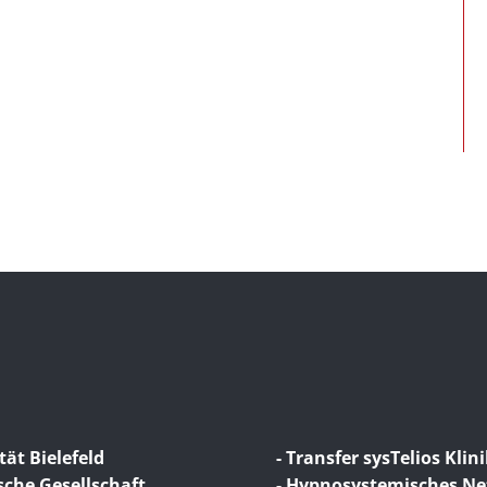
tät Bielefeld
- Transfer sysTelios Klin
sche Gesellschaft
- Hypnosystemisches N