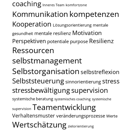
coaching
Inneres Team
komfortzone
kompetenzen
Kommunikation
Kooperation
Lösungsorientierung
mentale
Motivation
mentale resilienz
gesundheit
Resilienz
Perspektiven
potentiale
purpose
Ressourcen
selbstmanagement
Selbstorganisation
selbstreflexion
Selbststeuerung
stress
sinnorientierung
stressbewältigung
supervision
systemische beratung
systemisches coaching
systemische
Teamentwicklung
supervision
Verhaltensmuster
veränderungsprozesse
Werte
Wertschätzung
zielorientierung