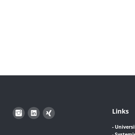
Links
Instagram
LinkedIn
Xing
- Universi
- Systemi