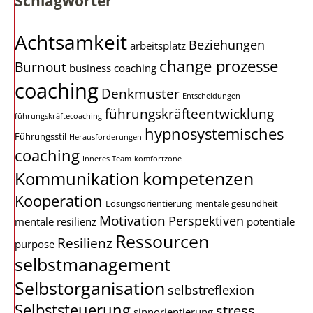
Schlagwörter
Achtsamkeit
Beziehungen
arbeitsplatz
change prozesse
Burnout
business coaching
coaching
Denkmuster
Entscheidungen
führungskräfteentwicklung
führungskräftecoaching
hypnosystemisches
Führungsstil
Herausforderungen
coaching
Inneres Team
komfortzone
kompetenzen
Kommunikation
Kooperation
Lösungsorientierung
mentale gesundheit
Motivation
Perspektiven
mentale resilienz
potentiale
Ressourcen
Resilienz
purpose
selbstmanagement
Selbstorganisation
selbstreflexion
Selbststeuerung
stress
sinnorientierung