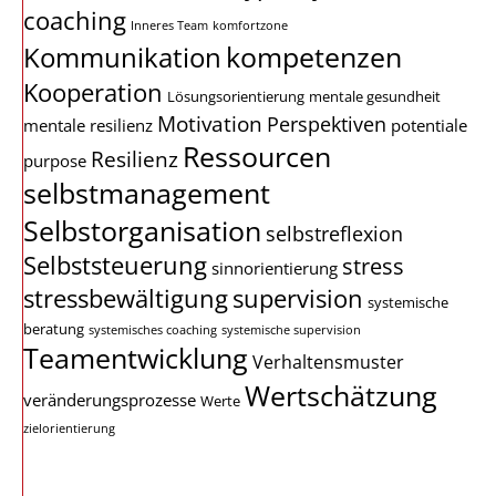
coaching
Inneres Team
komfortzone
kompetenzen
Kommunikation
Kooperation
Lösungsorientierung
mentale gesundheit
Motivation
Perspektiven
mentale resilienz
potentiale
Ressourcen
Resilienz
purpose
selbstmanagement
Selbstorganisation
selbstreflexion
Selbststeuerung
stress
sinnorientierung
stressbewältigung
supervision
systemische
beratung
systemisches coaching
systemische supervision
Teamentwicklung
Verhaltensmuster
Wertschätzung
veränderungsprozesse
Werte
zielorientierung