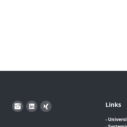
Links
Instagram
LinkedIn
Xing
- Universi
- Systemi