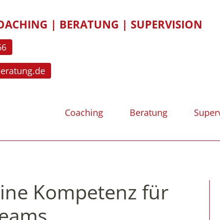
OACHING | BERATUNG | SUPERVISION
66
beratung.de
Coaching
Beratung
Super
Eine Kompetenz für
Teams