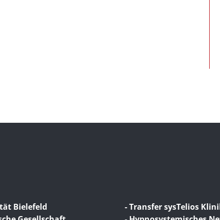
tät Bielefeld
- Transfer sysTelios Klin
sche Gesellschaft
- Hypnosystemisches N