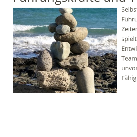
Selbs
Führ
Zeite
spiel
Entwi
Teams
unvor
Fähig