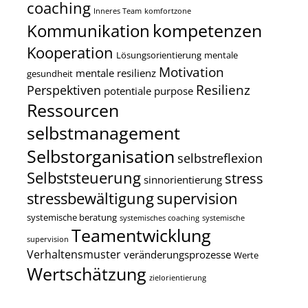
coaching
Inneres Team
komfortzone
kompetenzen
Kommunikation
Kooperation
Lösungsorientierung
mentale
Motivation
mentale resilienz
gesundheit
Resilienz
Perspektiven
potentiale
purpose
Ressourcen
selbstmanagement
Selbstorganisation
selbstreflexion
Selbststeuerung
stress
sinnorientierung
stressbewältigung
supervision
systemische beratung
systemisches coaching
systemische
Teamentwicklung
supervision
Verhaltensmuster
veränderungsprozesse
Werte
Wertschätzung
zielorientierung