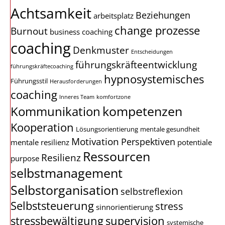
Achtsamkeit
Beziehungen
arbeitsplatz
change prozesse
Burnout
business coaching
coaching
Denkmuster
Entscheidungen
führungskräfteentwicklung
führungskräftecoaching
hypnosystemisches
Führungsstil
Herausforderungen
coaching
Inneres Team
komfortzone
kompetenzen
Kommunikation
Kooperation
Lösungsorientierung
mentale gesundheit
Motivation
Perspektiven
mentale resilienz
potentiale
Ressourcen
Resilienz
purpose
selbstmanagement
Selbstorganisation
selbstreflexion
Selbststeuerung
stress
sinnorientierung
stressbewältigung
supervision
systemische