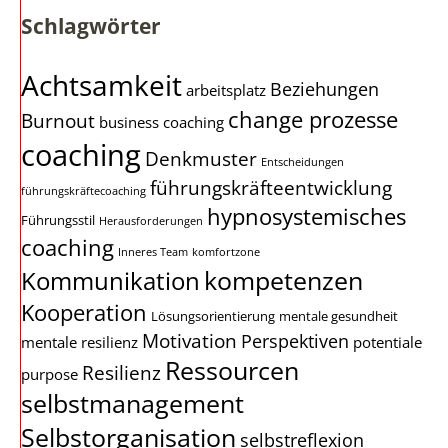
Schlagwörter
Achtsamkeit
Beziehungen
arbeitsplatz
change prozesse
Burnout
business coaching
coaching
Denkmuster
Entscheidungen
führungskräfteentwicklung
führungskräftecoaching
hypnosystemisches
Führungsstil
Herausforderungen
coaching
Inneres Team
komfortzone
kompetenzen
Kommunikation
Kooperation
Lösungsorientierung
mentale gesundheit
Motivation
Perspektiven
mentale resilienz
potentiale
Ressourcen
Resilienz
purpose
selbstmanagement
Selbstorganisation
selbstreflexion