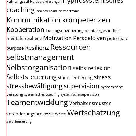
hypnosystemisches
Führungsstil
Herausforderungen
coaching
Inneres Team
komfortzone
kompetenzen
Kommunikation
Kooperation
Lösungsorientierung
mentale gesundheit
Motivation
Perspektiven
mentale resilienz
potentiale
Ressourcen
Resilienz
purpose
selbstmanagement
Selbstorganisation
selbstreflexion
Selbststeuerung
stress
sinnorientierung
stressbewältigung
supervision
systemische
beratung
systemisches coaching
systemische supervision
Teamentwicklung
Verhaltensmuster
Wertschätzung
veränderungsprozesse
Werte
zielorientierung