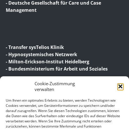
- Deutsche Gesellschaft für Care und Case
Management
- Transfer sysTelios Klinik
- Hypnosystemisches Netzwerk
- Milton-Erickson-Institut Heidelberg
- Bundesministerium für Arbeit und Soziales
Cookie-Zustimmung
verwalten
Um Ihnen ein optimales Erlebnis zu bieten, werden Technologien wie
Cookies verwendet, um Geräteinformationen zu speichern und/oder
darauf zuzugreifen. Wenn Sie diesen Technologien zustimmen, können
© 2026 Birgit Wagner – Coaching | Beratung |
die Daten wie das Surfverhalten oder eindeutige IDs auf dieser Website
Supervision
verarbeitet werden. Wenn Sie Ihre Zustimmung nicht erteilen oder
zurückziehen, können bestimmte Merkmale und Funktionen