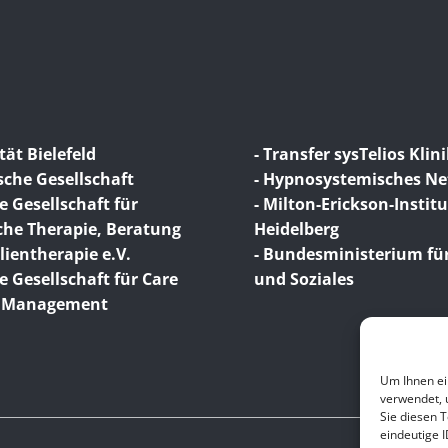
tät Bielefeld
- Transfer sysTelios Klin
sche Gesellschaft
- Hypnosystemisches N
e Gesellschaft für
- Milton-Erickson-Institu
che Therapie, Beratung
Heidelberg
ientherapie e.V.
- Bundesministerium für
e Gesellschaft für Care
und Soziales
e Management
Um Ihnen ei
verwendet, 
Sie diesen 
eindeutige 