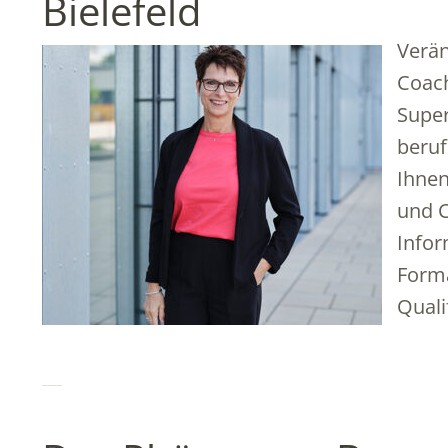
Bielefeld
Verä
Coach
Super
beruf
Ihnen
und C
Infor
Forma
Quali