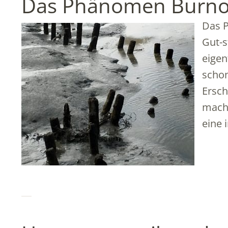
Das Phänomen Burno
Das 
Gut-s
eigen
schon
Ersch
mache
eine 