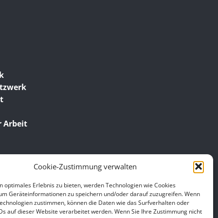
ik
etzwerk
t
 Arbeit
Cookie-Zustimmung verwalten
n optimales Erlebnis zu bieten, werden Technologien wie Cookies
um Geräteinformationen zu speichern und/oder darauf zuzugreifen. Wenn
Technologien zustimmen, können die Daten wie das Surfverhalten oder
IDs auf dieser Website verarbeitet werden. Wenn Sie Ihre Zustimmung nicht