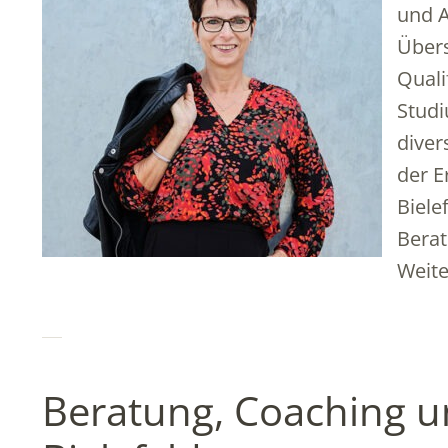
und A
Übers
Quali
Studi
diver
der E
Biele
Berat
Weit
Beratung, Coaching u