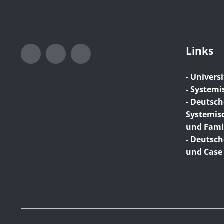
Links
Instagram
LinkedIn
Xing
- Universi
- Systemi
- Deutsch
Systemis
und Famil
- Deutsch
und Cas