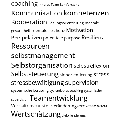
coaching
Inneres Team
komfortzone
kompetenzen
Kommunikation
Kooperation
Lösungsorientierung
mentale
Motivation
mentale resilienz
gesundheit
Resilienz
Perspektiven
potentiale
purpose
Ressourcen
selbstmanagement
Selbstorganisation
selbstreflexion
Selbststeuerung
stress
sinnorientierung
stressbewältigung
supervision
systemische beratung
systemisches coaching
systemische
Teamentwicklung
supervision
Verhaltensmuster
veränderungsprozesse
Werte
Wertschätzung
zielorientierung