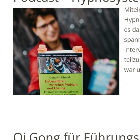
Mitei
Hypn
es da
spann
Inter
teilz
war u
Qi Gong für Führungs