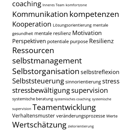
coaching
Inneres Team
komfortzone
kompetenzen
Kommunikation
Kooperation
Lösungsorientierung
mentale
Motivation
mentale resilienz
gesundheit
Resilienz
Perspektiven
potentiale
purpose
Ressourcen
selbstmanagement
Selbstorganisation
selbstreflexion
Selbststeuerung
stress
sinnorientierung
stressbewältigung
supervision
systemische beratung
systemisches coaching
systemische
Teamentwicklung
supervision
Verhaltensmuster
veränderungsprozesse
Werte
Wertschätzung
zielorientierung