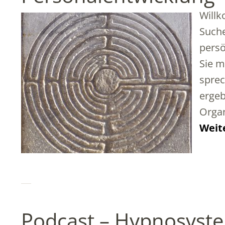
Willk
Suche
persö
Sie m
sprec
ergeb
Organ
Weit
Podcast – Hypnosyst