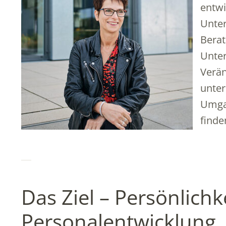
entwi
Unter
Berat
Unter
Verän
unter
Umgan
find
Das Ziel – Persönlichk
Personalentwicklung