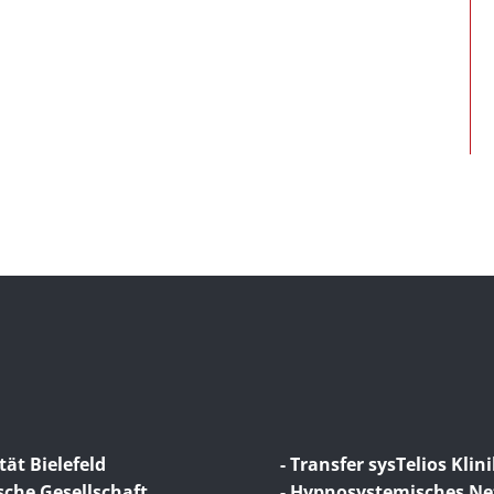
tät Bielefeld
- Transfer sysTelios Klin
sche Gesellschaft
- Hypnosystemisches N