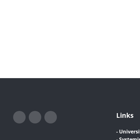
Links
Instagram
LinkedIn
Xing
- Universi
- Systemi