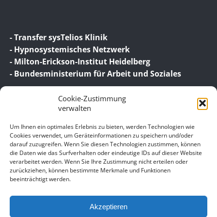
- Transfer sysTelios Klinik
- Hypnosystemisches Netzwerk
- Milton-Erickson-Institut Heidelberg
- Bundesministerium für Arbeit und Soziales
Cookie-Zustimmung
verwalten
Um Ihnen ein optimales Erlebnis zu bieten, werden Technologien wie
Cookies verwendet, um Geräteinformationen zu speichern und/oder
darauf zuzugreifen. Wenn Sie diesen Technologien zustimmen, können
© 2026 Birgit Wagner – Coaching | Beratung |
die Daten wie das Surfverhalten oder eindeutige IDs auf dieser Website
Supervision
verarbeitet werden. Wenn Sie Ihre Zustimmung nicht erteilen oder
zurückziehen, können bestimmte Merkmale und Funktionen
beeinträchtigt werden.
Unser Impressum
Datenschutz
Akzeptieren
Allgemeine Geschäftsbedingungen für meine