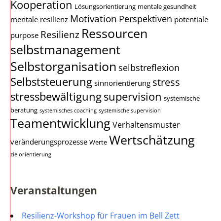
Kooperation
Lösungsorientierung
mentale gesundheit
Motivation
Perspektiven
mentale resilienz
potentiale
Ressourcen
Resilienz
purpose
selbstmanagement
Selbstorganisation
selbstreflexion
Selbststeuerung
stress
sinnorientierung
stressbewältigung
supervision
systemische
beratung
systemisches coaching
systemische supervision
Teamentwicklung
Verhaltensmuster
Wertschätzung
veränderungsprozesse
Werte
zielorientierung
Veranstaltungen
Resilienz-Workshop für Frauen im Bell Zett