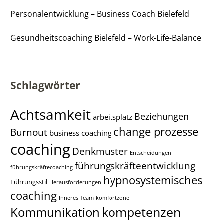
Personalentwicklung – Business Coach Bielefeld
Gesundheitscoaching Bielefeld – Work-Life-Balance
Schlagwörter
Achtsamkeit
Beziehungen
arbeitsplatz
change prozesse
Burnout
business coaching
coaching
Denkmuster
Entscheidungen
führungskräfteentwicklung
führungskräftecoaching
hypnosystemisches
Führungsstil
Herausforderungen
coaching
Inneres Team
komfortzone
kompetenzen
Kommunikation