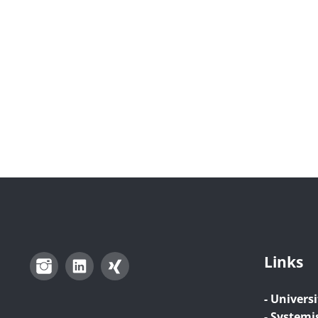
Links
Instagram
LinkedIn
Xing
- Universi
- Systemi