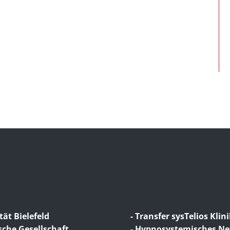
tät Bielefeld
- Transfer sysTelios Klin
sche Gesellschaft
- Hypnosystemisches N