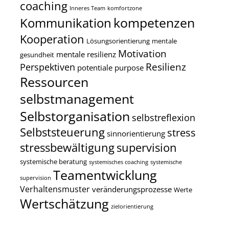
coaching
Inneres Team
komfortzone
kompetenzen
Kommunikation
Kooperation
Lösungsorientierung
mentale
Motivation
mentale resilienz
gesundheit
Resilienz
Perspektiven
potentiale
purpose
Ressourcen
selbstmanagement
Selbstorganisation
selbstreflexion
Selbststeuerung
stress
sinnorientierung
stressbewältigung
supervision
systemische beratung
systemisches coaching
systemische
Teamentwicklung
supervision
Verhaltensmuster
veränderungsprozesse
Werte
Wertschätzung
zielorientierung