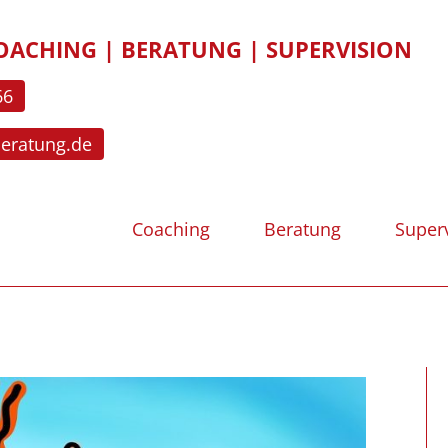
OACHING | BERATUNG | SUPERVISION
66
beratung.de
Coaching
Beratung
Super