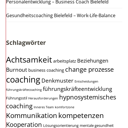
Personalentwicklung – Business Coach Bielefeld
Gesundheitscoaching Bielefeld – Work-Life-Balance
Schlagwörter
Achtsamkeit
Beziehungen
arbeitsplatz
change prozesse
Burnout
business coaching
coaching
Denkmuster
Entscheidungen
führungskräfteentwicklung
führungskräftecoaching
hypnosystemisches
Führungsstil
Herausforderungen
coaching
Inneres Team
komfortzone
kompetenzen
Kommunikation
Kooperation
Lösungsorientierung
mentale gesundheit