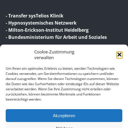
- Transfer sysTelios Klinik
- Hypnosystemisches Netzwerk
- Milton-Erickson-Institut Heidelberg
- Bundesministerium für Arbeit und Soziales
Cookie-Zustimmung
verwalten
Um Ihnen ein optimales Erlebnis zu bieten, werden Technologien wie
Cookies verwendet, um Geräteinformationen zu speichern und/oder
darauf zuzugreifen. Wenn Sie diesen Technologien zustimmen, können
© 2026 Birgit Wagner – Coaching | Beratung |
die Daten wie das Surfverhalten oder eindeutige IDs auf dieser Website
Supervision
verarbeitet werden. Wenn Sie Ihre Zustimmung nicht erteilen oder
zurückziehen, können bestimmte Merkmale und Funktionen
beeinträchtigt werden.
Unser Impressum
Datenschutz
Akzeptieren
Allgemeine Geschäftsbedingungen für meine
Leistungen – Coaching, Beratung, Supervision,