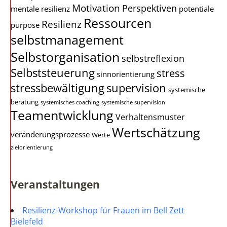
Motivation
Perspektiven
mentale resilienz
potentiale
Ressourcen
Resilienz
purpose
selbstmanagement
Selbstorganisation
selbstreflexion
Selbststeuerung
stress
sinnorientierung
stressbewältigung
supervision
systemische
beratung
systemisches coaching
systemische supervision
Teamentwicklung
Verhaltensmuster
Wertschätzung
veränderungsprozesse
Werte
zielorientierung
Veranstaltungen
Resilienz-Workshop für Frauen im Bell Zett
Bielefeld