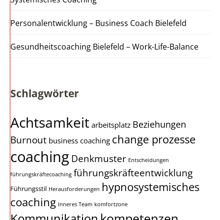
Personalentwicklung – Business Coach Bielefeld
Gesundheitscoaching Bielefeld – Work-Life-Balance
Schlagwörter
Achtsamkeit
Beziehungen
arbeitsplatz
change prozesse
Burnout
business coaching
coaching
Denkmuster
Entscheidungen
führungskräfteentwicklung
führungskräftecoaching
hypnosystemisches
Führungsstil
Herausforderungen
coaching
Inneres Team
komfortzone
kompetenzen
Kommunikation