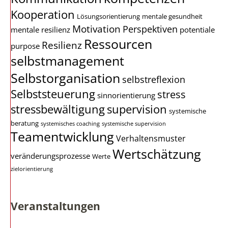
Kooperation
Lösungsorientierung
mentale gesundheit
Motivation
Perspektiven
mentale resilienz
potentiale
Ressourcen
Resilienz
purpose
selbstmanagement
Selbstorganisation
selbstreflexion
Selbststeuerung
stress
sinnorientierung
stressbewältigung
supervision
systemische
beratung
systemisches coaching
systemische supervision
Teamentwicklung
Verhaltensmuster
Wertschätzung
veränderungsprozesse
Werte
zielorientierung
Veranstaltungen